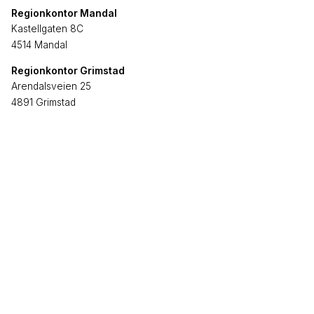
Regionkontor Mandal
Kastellgaten 8C
4514 Mandal
Regionkontor Grimstad
Arendalsveien 25
4891 Grimstad
Telefon
38 09 62 00
E-post
firmapost@brgruppen.no
Entreprenør
Utvikling
Eiendom