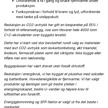
Utfordrende å få i gang og bruke fjernvarme under
produksjon.
Funksjonskrav i forhold til brann og lyd, utfordrende
med tanke på utslippskutt.
Reduksjon av CO2-avtrykk har gitt en besparelse på 55% i
forhold til referansebygg, noe som tilsvarer hele 4000 tonn
C=2-ekvivalenter over byggets levetid.
Dette har vi klart ved stor bevissthet rundt valg av materialer
med lavt CO2-avtrykk som lavkarbonbetong, økt treandel,
linoleum, fermacell-plater samt det viktigste: Ikke bygge eller
tilføre mer enn nødvendig.
Byggeplassen har vært drevet uten fossilt drivstoff.
Reduksjon i energibruk, vi har bygget et plusshus med solceller
og batteribank. Hovedenergikilde er fjernvarme. Vi har valgt
produkter og løsninger som gir bedre ytelser i
energiregnskapet, bedre U-verdier og høyere krav til
lufttetthet enn forskrift.
Energigjennvinning og SFP-faktor er valgt ut fra det beste i
markedet.