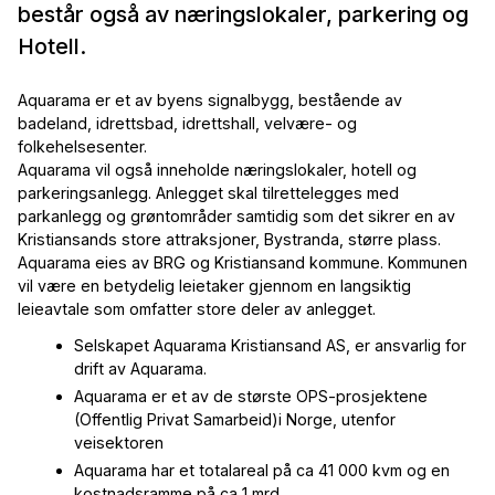
består også av næringslokaler, parkering og
Hotell.
Aquarama er et av byens signalbygg, bestående av
badeland, idrettsbad, idrettshall, velvære- og
folkehelsesenter.
Aquarama vil også inneholde næringslokaler, hotell og
parkeringsanlegg. Anlegget skal tilrettelegges med
parkanlegg og grøntområder samtidig som det sikrer en av
Kristiansands store attraksjoner, Bystranda, større plass.
Aquarama eies av BRG og Kristiansand kommune. Kommunen
vil være en betydelig leietaker gjennom en langsiktig
leieavtale som omfatter store deler av anlegget.
Selskapet Aquarama Kristiansand AS, er ansvarlig for
drift av Aquarama.
Aquarama er et av de største OPS-prosjektene
(Offentlig Privat Samarbeid)i Norge, utenfor
veisektoren
Aquarama har et totalareal på ca 41 000 kvm og en
kostnadsramme på ca 1 mrd.