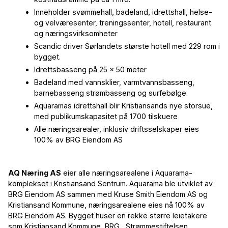
Inneholder svømmehall, badeland, idrettshall, helse-
og velværesenter, treningssenter, hotell, restaurant
og næringsvirksomheter
Scandic driver Sørlandets største hotell med 229 rom i
bygget.
Idrettsbasseng på 25 x 50 meter
Badeland med vannsklier, varmtvannsbasseng,
barnebasseng strømbasseng og surfebølge.
Aquaramas idrettshall blir Kristiansands nye storsue,
med publikumskapasitet på 1700 tilskuere
Alle næringsarealer, inklusiv driftsselskaper eies
100% av BRG Eiendom AS
AQ Næring AS
eier alle næringsarealene i Aquarama-
komplekset i Kristiansand Sentrum. Aquarama ble utviklet av
BRG Eiendom AS sammen med Kruse Smith Eiendom AS og
Kristiansand Kommune, næringsarealene eies nå 100% av
BRG Eiendom AS. Bygget huser en rekke større leietakere
som Kristiansand Kommune, BRG , Strømmestiftelsen,