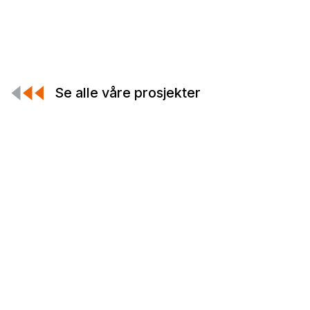
Se alle våre prosjekter
Hovedkontor
Tangen 8 - 5. etg.
4608 Kristiansand
Regionkontor Mandal
Kastellgaten 8C