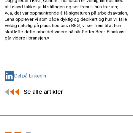
Daglig leder i BRG, Gunnar Thompson er veldig tilfreds med
at Løland takket ja til stillingen og ser frem til hun trer inn; -
«Ja, det var oppmuntrende å få signaturen på arbeidsavtalen,
Lena opplever vi som både dyktig og dedikert og hun vil falle
veldig naturlig på plass hos oss i BRG, vi ser frem til at hun
skal løfte dette arbeidet videre nå når Petter Beer-Blomkvist
går videre i bransjen.»
Del på LinkedIn
Se alle artikler