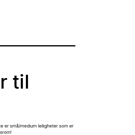
 til
tte er små/medium leiligheter som er
gsrom!