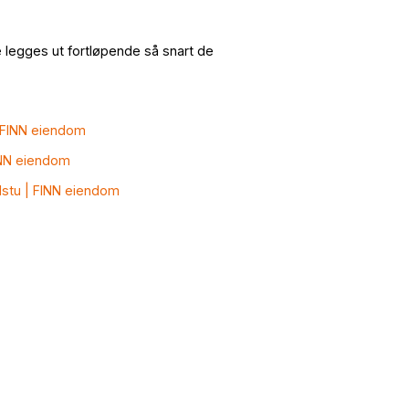
ne legges ut fortløpende så snart de
 | FINN eiendom
FINN eiendom
adstu | FINN eiendom