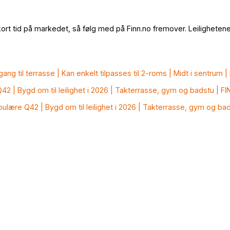
er kort tid på markedet, så følg med på Finn.no fremover. Leilighete
gang til terrasse | Kan enkelt tilpasses til 2-roms | Midt i sentrum
 Q42 | Bygd om til leilighet i 2026 | Takterrasse, gym og badstu | 
opulære Q42 | Bygd om til leilighet i 2026 | Takterrasse, gym og b